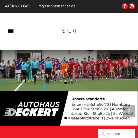
+49 (0) 6804 6455
info@sv-bliesmengen.de
SPORT
‹
›
‹
›